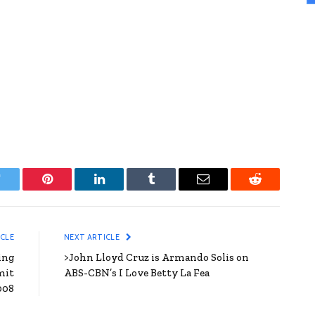
witter
Pinterest
LinkedIn
Tumblr
Email
Reddit
ICLE
NEXT ARTICLE
ing
>John Lloyd Cruz is Armando Solis on
mit
ABS-CBN’s I Love Betty La Fea
008