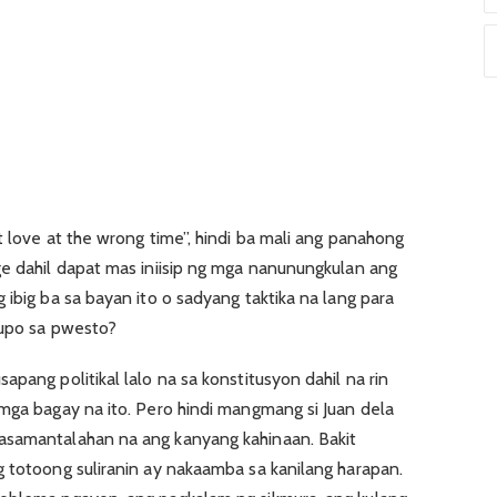
t love at the wrong time”, hindi ba mali ang panahong
ge dahil dapat mas iniisip ng mga nanunungkulan ang
 ibig ba sa bayan ito o sadyang taktika na lang para
aupo sa pwesto?
pang politikal lalo na sa konstitusyon dahil na rin
 mga bagay na ito. Pero hindi mangmang si Juan dela
asamantalahan na ang kanyang kahinaan. Bakit
g totoong suliranin ay nakaamba sa kanilang harapan.