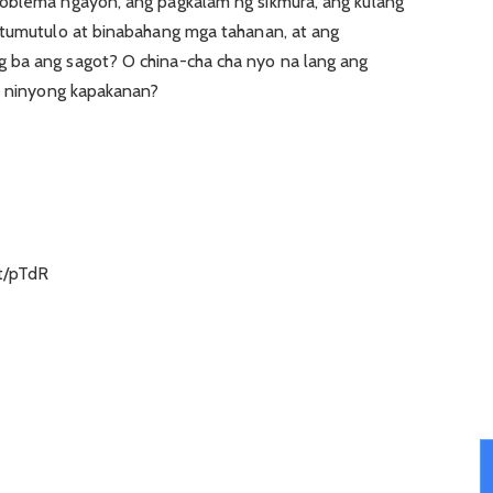
roblema ngayon, ang pagkalam ng sikmura, ang kulang
 tumutulo at binabahang mga tahanan, at ang
 ba ang sagot? O china-cha cha nyo na lang ang
li ninyong kapakanan?
t/pTdR