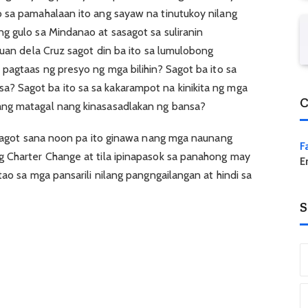
 sa pamahalaan ito ang sayaw na tinutukoy nilang
g gulo sa Mindanao at sasagot sa suliranin
Juan dela Cruz sagot din ba ito sa lumulobong
pagtaas ng presyo ng mga bilihin? Sagot ba ito sa
 Sagot ba ito sa sa kakarampot na kinikita ng mga
C
ang matagal nang kinasasadlakan ng bansa?
g sagot sana noon pa ito ginawa nang mga naunang
F
g Charter Change at tila ipinapasok sa panahong may
E
tao sa mga pansarili nilang pangngailangan at hindi sa
S