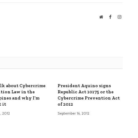
Website
Facebook
Instagra
talk about Cybercrime
President Aquino signs
tion Law in the
Republic Act 10175 or the
pines and why I’m
Cybercrime Prevention Act
 it
of 2012
, 2012
September 16, 2012