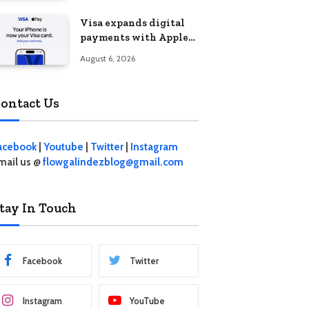
Visa expands digital
payments with Apple
Pay launch in the
August 6, 2026
Philippines
ontact Us
acebook
|
Youtube
|
Twitter
|
Instagram
mail us @
flowgalindezblog@gmail.com
tay In Touch
Facebook
Twitter
Instagram
YouTube