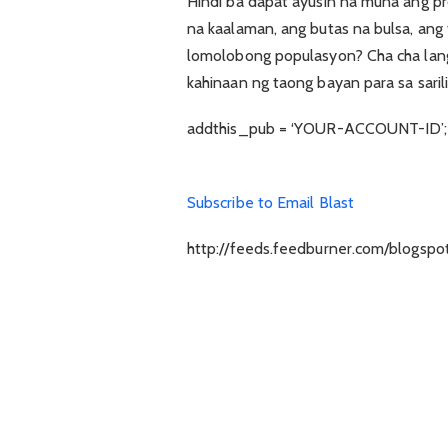
Hindi ba dapat ayusin na muna ang p
na kaalaman, ang butas na bulsa, ang
lomolobong populasyon? Cha cha lang
kahinaan ng taong bayan para sa sari
addthis_pub = ‘YOUR-ACCOUNT-ID’;
Subscribe to Email Blast
http://feeds.feedburner.com/blogspo