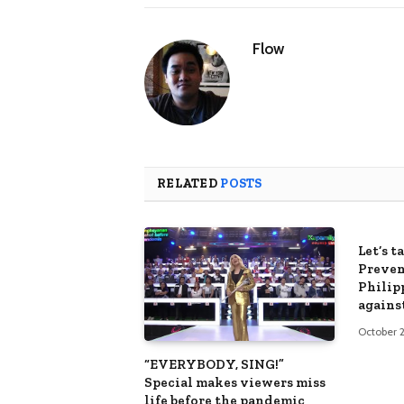
Flow
RELATED
POSTS
Let’s 
Preven
Philip
against
October 2
“EVERYBODY, SING!”
Special makes viewers miss
life before the pandemic