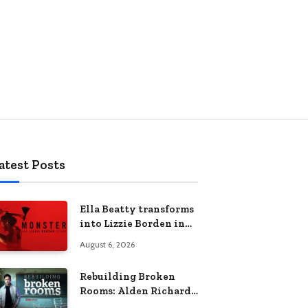
atest Posts
Ella Beatty transforms
into Lizzie Borden in
Netflix’s ‘Monster: The
August 6, 2026
Lizzie Borden Story
Rebuilding Broken
Rooms: Alden Richards
sheds light on the