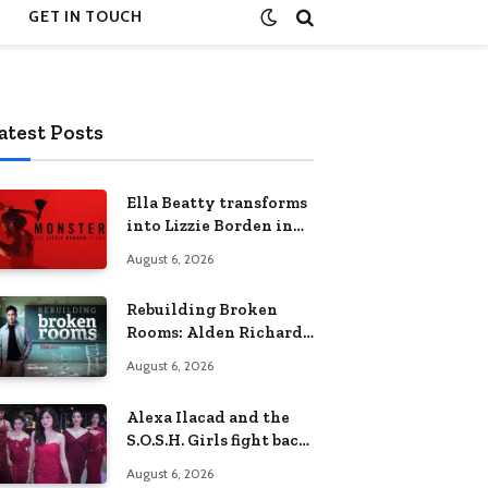
GET IN TOUCH
atest Posts
Ella Beatty transforms
into Lizzie Borden in
Netflix’s ‘Monster: The
August 6, 2026
Lizzie Borden Story
Rebuilding Broken
Rooms: Alden Richards
sheds light on the
August 6, 2026
Philippines’ learning
crisis
Alexa Ilacad and the
S.O.S.H. Girls fight back
in the finale of “Miss
August 6, 2026
Behave”