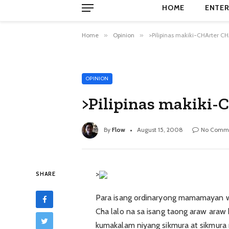
HOME
ENTER
Home
»
Opinion
»
>Pilipinas makiki-CHArter C
OPINION
>Pilipinas makiki
By
Flow
August 15, 2008
No Comm
>
SHARE
Para isang ordinaryong mamamayan 
Cha lalo na sa isang taong araw ara
kumakalam niyang sikmura at sikmura 