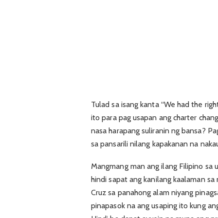
Tulad sa isang kanta “We had the righ
ito para pag usapan ang charter chan
nasa harapang suliranin ng bansa? Pag
sa pansarili nilang kapakanan na nak
Mangmang man ang ilang Filipino sa usa
hindi sapat ang kanilang kaalaman sa
Cruz sa panahong alam niyang pinags
pinapasok na ang usaping ito kung an