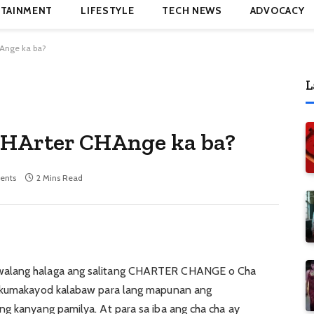
TAINMENT
LIFESTYLE
TECH NEWS
ADVOCACY
HAnge ka ba?
L
-CHArter CHAnge ka ba?
ents
2 Mins Read
walang halaga ang salitang CHARTER CHANGE o Cha
w kumakayod kalabaw para lang mapunan ang
ng kanyang pamilya. At para sa iba ang cha cha ay