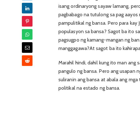
isang ordinaryong sayaw lamang, pero
pagbabago na tutulong sa pag aayos n
pampulitikal ng bansa. Pero para kay 
populasyon sa bansa? Sagot ba ito sa 
pagsugpo ng kamang-mangan ng bansa?
manggagawa?At sagot ba ito kahirap
Marahil hindi, dahil kung ito man an
pangulo ng bansa. Pero ang usapan n
suliranin ang bansa at abala ang mga 
politikal na estado ng bansa.